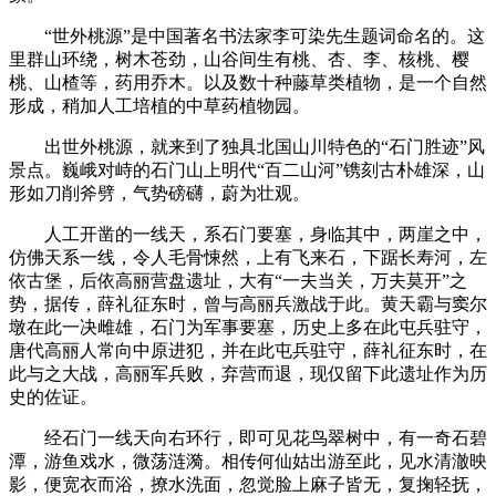
“世外桃源”是中国著名书法家李可染先生题词命名的。这
里群山环绕，树木苍劲，山谷间生有桃、杏、李、核桃、樱
桃、山楂等，药用乔木。以及数十种藤草类植物，是一个自然
形成，稍加人工培植的中草药植物园。
出世外桃源，就来到了独具北国山川特色的“石门胜迹”风
景点。巍峨对峙的石门山上明代“百二山河”镌刻古朴雄深，山
形如刀削斧劈，气势磅礴，蔚为壮观。
人工开凿的一线天，系石门要塞，身临其中，两崖之中，
仿佛天系一线，令人毛骨悚然，上有飞来石，下踞长寿河，左
依古堡，后依高丽营盘遗址，大有“一夫当关，万夫莫开”之
势，据传，薛礼征东时，曾与高丽兵激战于此。黄天霸与窦尔
墩在此一决雌雄，石门为军事要塞，历史上多在此屯兵驻守，
唐代高丽人常向中原进犯，并在此屯兵驻守，薛礼征东时，在
此与之大战，高丽军兵败，弃营而退，现仅留下此遗址作为历
史的佐证。
经石门一线天向右环行，即可见花鸟翠树中，有一奇石碧
潭，游鱼戏水，微荡涟漪。相传何仙姑出游至此，见水清澈映
影，便宽衣而浴，撩水洗面，忽觉脸上麻子皆无，复掬轻抚，