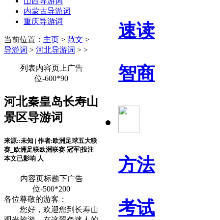
山西导游词
内蒙古导游词
重庆导游词
速读
当前位置：
主页
>
范文
>
导游词
>
河北导游词
> >
智商
列表内容页上广告
位-600*90
河北秦皇岛长寿山
景区导游词
来源::未知 | 作者:欧洲足球五大联
赛_欧洲足联欧洲联赛-冠军|投注 |
本文已影响
人
方法
内容页标题下广告
位-500*200
各位尊敬的游客：
考试
您好，欢迎您到长寿山
观光旅游，在这翠色迷人的