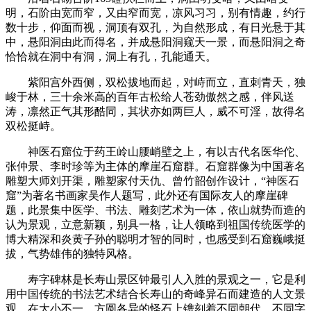
明，石阶由宽而窄，又由窄而宽，凉风习习，别有情趣，约行
数十步，仰面而视，洞顶有双孔，为自然形成，有日光悬于其
中，悬阳洞由此而得名，并成悬阳洞窥天一景，而悬阳洞之奇
恰恰就在洞中有洞，洞上有孔，孔能通天。
紫阳宫外西侧，双松拔地而起，对峙而立，直刺青天，独
峻于林，三十余米高的百年古松给人苍劲傲然之感，伴风送
涛，凛然正气其形酷同，其状亦如两巨人，威不可淫，故得名
双松挺峙。
神医石窟位于药王岭山腰峭壁之上，有以古代名医华佗、
张仲景、李时珍等为主体的摩崖石窟群。石窟群像为中国著名
雕塑大师刘开渠，雕塑家付天仇、曾竹韶创作设计，“神医石
窟”为著名书画家吴作人题写，此外还有国际友人的摩崖碑
题，此景集中医学、书法、雕刻艺术为一体，依山就势而造的
认为景观，立意新颖，别具一格，让人领略到祖国传统医学的
博大精深和炎黄子孙的聪明才智的同时，也感受到石窟巍峨挺
拔，气势雄伟的独特风格。
寿字碑林是长寿山景区钟最引人入胜的景观之一，它是利
用中国传统的书法艺术结合长寿山的奇峰异石而建造的人文景
观。在大小不一，方圆各异的怪石上镌刻着不同朝代，不同字