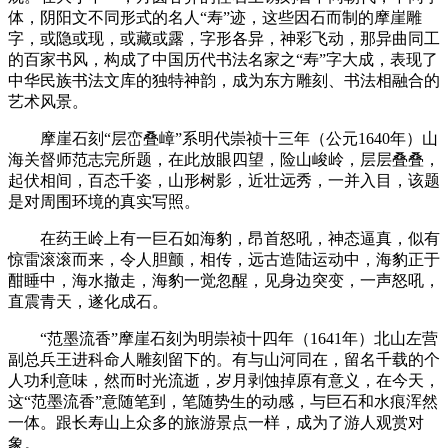
体，阴阳文不同形式的名人“寿”迹，这些因石而制的摩崖雕
字，或隐或现，或藏或露，字形各异，神彩飞动，那异曲同工
的百家书风，构成了中国历代书法名家之“寿”字大成，表现了
中华民族书法文库的独特神韵，成为东方雕刻、书法相融合的
艺术风景。
摩崖石刻“层峦叠嶂”系明代崇祯十三年（公元1640年）山
海关督师范志完所题，在此放眼四望，险山峻岭，层层叠叠，
起伏相间，百态千姿，山形树影，近壮远秀，一并入目，该题
是对周围环境的真实写照。
在药王岭上有一巨石如海豹，昂首怒吼，神态逼真，似有
惊雷滚滚而来，令人胆颤，相传，远古造陆运动中，海豹正于
酣睡中，海水撤走，海豹一觉忽醒，见身边突变，一声怒吼，
直震青天，遂化成石。
“范墨流香”摩崖石刻为明崇祯十四年（1641年）北山左营
副总兵王进科命人雕刻留下的。有与山河同在，留名千载的个
人功利意味，然而时光流逝，岁月剥蚀掉原有意义，在今天，
这“范墨流香”意随笔到，笔随势生的动感，与巨石和水痕浑然
一体。跟长寿山上众多的旅游景点一样，成为了游人观赏对
象。