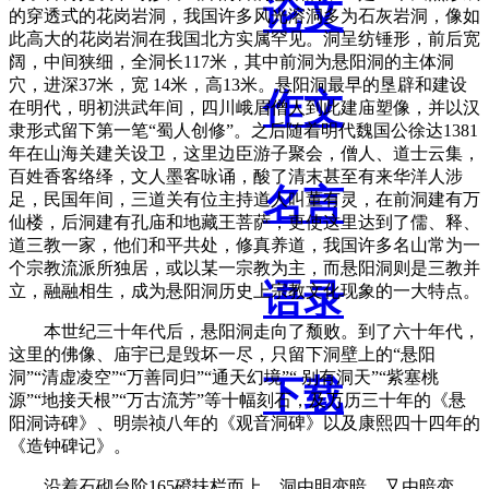
论文
的穿透式的花岗岩洞，我国许多风光溶洞多为石灰岩洞，像如
此高大的花岗岩洞在我国北方实属罕见。洞呈纺锤形，前后宽
阔，中间狭细，全洞长117米，其中前洞为悬阳洞的主体洞
穴，进深37米，宽 14米，高13米。悬阳洞最早的垦辟和建设
作文
在明代，明初洪武年间，四川峨眉僧人到此建庙塑像，并以汉
隶形式留下第一笔“蜀人创修”。之后随着明代魏国公徐达1381
年在山海关建关设卫，这里边臣游子聚会，僧人、道士云集，
百姓香客络绎，文人墨客咏诵，酸了清末甚至有来华洋人涉
名言
足，民国年间，三道关有位主持道人叫董有灵，在前洞建有万
仙楼，后洞建有孔庙和地藏王菩萨，更使这里达到了儒、释、
道三教一家，他们和平共处，修真养道，我国许多名山常为一
个宗教流派所独居，或以某一宗教为主，而悬阳洞则是三教并
语录
立，融融相生，成为悬阳洞历史上宗教文化现象的一大特点。
本世纪三十年代后，悬阳洞走向了颓败。到了六十年代，
这里的佛像、庙宇已是毁坏一尽，只留下洞壁上的“悬阳
洞”“清虚凌空”“万善同归”“通天幻境”“ 别有洞天”“紫塞桃
下载
源”“地接天根”“万古流芳”等十幅刻石，及万历三十年的《悬
阳洞诗碑》、明崇祯八年的《观音洞碑》以及康熙四十四年的
《造钟碑记》。
沿着石砌台阶165磴扶栏而上，洞由明变暗，又由暗变