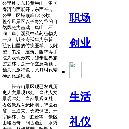
公里处，东起黄牛山，沿长
寿河向西展开，东西长6。5
职场
公里，区域顶峰175公顷，
整个风景区以长寿河谷的自
然风光为基础，集山、石、
洞、窟、溪及中草药植物为
一身，以长寿延年为宗旨，
创业
弘扬祖国的传统医学。以雕
塑、书法、建筑、园林等手
法为表现形式，独步世界旅
游之林，是一个立意新颖，
独具民族特色，又具时代精
神的旅游胜地。
长寿山景区现已发现历
史人文景观18处，当代人文
生活
景观20处，自然景观30处，
著名景观有悬阳洞，神医石
窟、三道关、长城倒挂、寿
字碑林、石门胜迹等，景区
礼仪
山峻石奇，洞古窟新，水秀
天清，林碧草芳，雕塑石