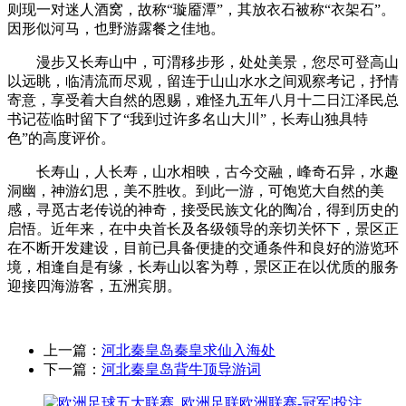
则现一对迷人酒窝，故称“璇靥潭”，其放衣石被称“衣架石”。
因形似河马，也野游露餐之佳地。
漫步又长寿山中，可渭移步形，处处美景，您尽可登高山
以远眺，临清流而尽观，留连于山山水水之间观察考记，抒情
寄意，享受着大自然的恩赐，难怪九五年八月十二日江泽民总
书记莅临时留下了“我到过许多名山大川”，长寿山独具特
色”的高度评价。
长寿山，人长寿，山水相映，古今交融，峰奇石异，水趣
洞幽，神游幻思，美不胜收。到此一游，可饱览大自然的美
感，寻觅古老传说的神奇，接受民族文化的陶冶，得到历史的
启悟。近年来，在中央首长及各级领导的亲切关怀下，景区正
在不断开发建设，目前已具备便捷的交通条件和良好的游览环
境，相逢自是有缘，长寿山以客为尊，景区正在以优质的服务
迎接四海游客，五洲宾朋。
上一篇：
河北秦皇岛秦皇求仙入海处
下一篇：
河北秦皇岛背牛顶导游词