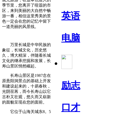
季节里，您离开了喧嚣的市
区，来到美丽的大自然中畅
英语
游一番，相信这里秀美的景
色一定会在您的记忆中留下
一道亮丽的风景线。
电脑
万里长城是中华民族的
象征，长城文化，历史悠
久，博大精深，伴随着长城
文化的继承挖掘和发展，长
寿山景区悄然崛起。
长寿山景区是1987念在
原悬阳洞景点的基础上开发
励志
和建设起来的，十易春秋，
光阴荏苒，而今长寿山以它
古朴又壮观，悠久而又崭新
的面貌呈现在您的面前。
口才
它位于山海关城东8。5