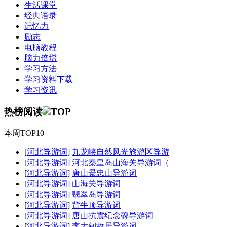
生活课堂
经典语录
记忆力
励志
电脑教程
脑力倍增
学习方法
学习资料下载
学习资讯
热榜阅读
本周TOP10
[
河北导游词
]
九龙峡自然风光旅游区导游
[
河北导游词
]
河北秦皇岛山海关导游词（
[
河北导游词
]
唐山景忠山导游词
[
河北导游词
]
山海关导游词
[
河北导游词
]
翡翠岛导游词
[
河北导游词
]
背牛顶导游词
[
河北导游词
]
唐山抗震纪念碑导游词
[
河北导游词
]
李大钊故居导游词