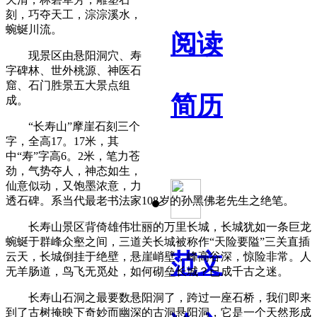
刻，巧夺天工，淙淙溪水，
蜿蜒川流。
阅读
现景区由悬阳洞穴、寿
字碑林、世外桃源、神医石
窟、石门胜景五大景点组
简历
成。
“长寿山”摩崖石刻三个
字，全高17。17米，其
中“寿”字高6。2米，笔力苍
劲，气势夺人，神态如生，
仙意似动，又饱墨浓意，力
透石碑。系当代最老书法家108岁的孙黑佛老先生之绝笔。
长寿山景区背倚雄伟壮丽的万里长城，长城犹如一条巨龙
蜿蜒于群峰众壑之间，三道关长城被称作“天险要隘”三关直插
范文
云天，长城倒挂于绝壁，悬崖峭壁，峰高谷深，惊险非常。人
无羊肠道，鸟飞无觅处，如何砌垒长城？已成千古之迷。
长寿山石洞之最要数悬阳洞了，跨过一座石桥，我们即来
到了古树掩映下奇妙而幽深的古洞悬阳洞，它是一个天然形成